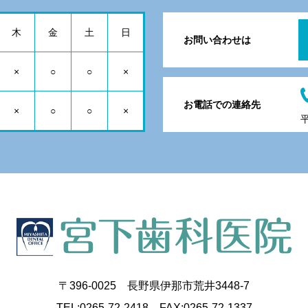
木
金
土
日
お問い合わせは
×
○
○
×
お電話での連絡先
×
○
○
×
平
〒396-0025 長野県伊那市荒井3448-7
TEL:0265-72-2418 FAX:0265-72-1337